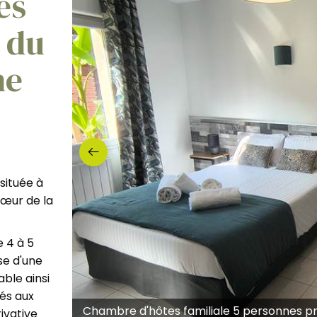
es
 du
he
située à
cœur de la
 4 à 5
se d'une
able ainsi
és aux
Chambre d'hôtes familiale 5 personnes pr
rivative