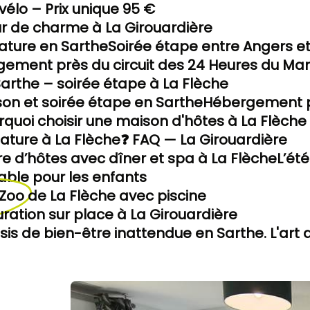
vélo – Prix unique 95 €
r de charme à La Girouardière
ature en Sarthe
Soirée étape entre Angers et
ement près du circuit des 24 Heures du Ma
the – soirée étape à La Flèche
son et soirée étape en Sarthe
Hébergement pr
rquoi choisir une maison d'hôtes à La Flèche p
ature à La Flèche
❓ FAQ — La Girouardière
e d’hôtes avec dîner et spa à La Flèche
L’ét
able pour les enfants
Zoo de La Flèche avec piscine
uration sur place à La Girouardière
sis de bien-être inattendue en Sarthe. L'art d