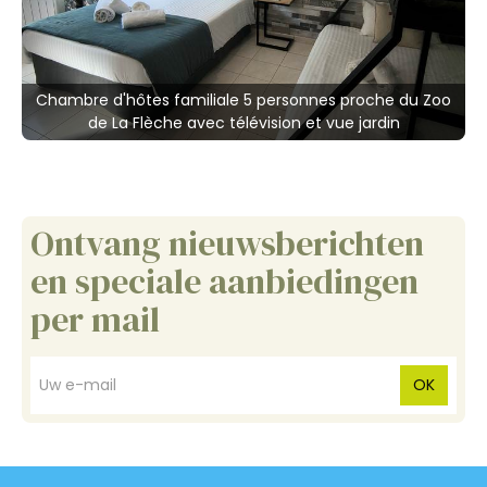
Chambre d'hôtes familiale 5 personnes proche du Zoo
Es
de La Flèche avec télévision et vue jardin
Ontvang nieuwsberichten
en speciale aanbiedingen
per mail
OK