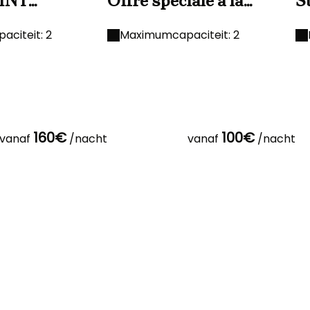
INT
Offre spéciale à la
S
N OU
journée
35
SAIRE
Pi
citeit: 2
Maximumcapaciteit: 2
i
160€
100€
vanaf
/nacht
vanaf
/nacht