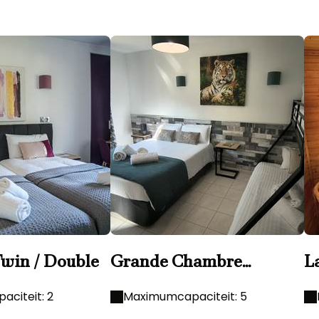
win / Double
Grande Chambre
L
Confort avec salle de
bain privative 2 à 4
citeit: 2
Maximumcapaciteit: 5
personnes