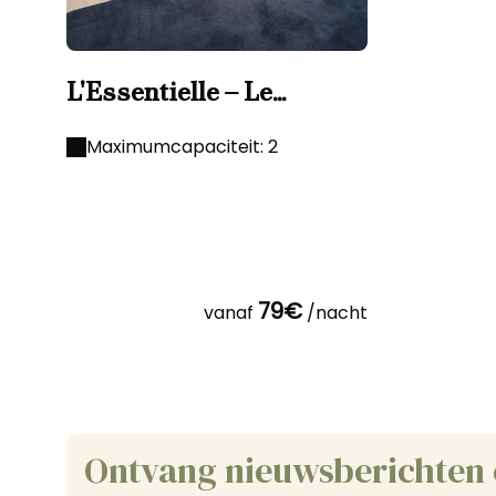
L'Essentielle – Le
meilleur tarif
Maximumcapaciteit: 2
79€
vanaf
/nacht
Ontvang nieuwsberichten 