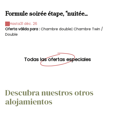
Formule soirée étape, “nuitée
T
affaires”, “table d’hôtes”, “dîner inclus”
c
Hasta
31 déc. 26
(
Oferta válida para :
Chambre double
|
Chambre Twin /
Of
Double
Do
pr
Todas las ofertas especiales
Descubra nuestros otros
alojamientos