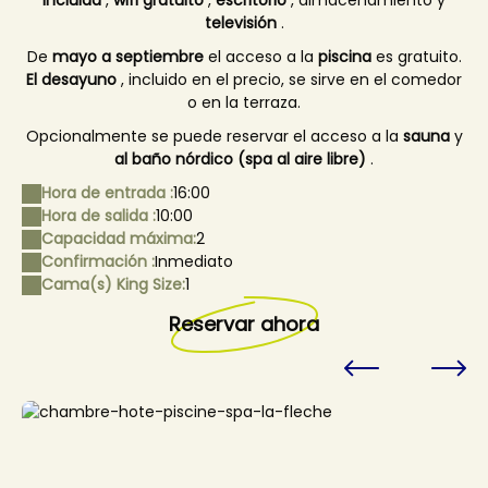
incluida
,
wifi gratuito
,
escritorio
, almacenamiento y
televisión
.
De
mayo a septiembre
el acceso a la
piscina
es gratuito.
El desayuno
, incluido en el precio, se sirve en el comedor
o en la terraza.
Opcionalmente se puede reservar el acceso a la
sauna
y
al baño nórdico (spa al aire libre)
.
Hora de entrada :
16:00
Hora de salida :
10:00
Capacidad máxima:
2
Confirmación :
Inmediato
Cama(s) King Size:
1
Reservar ahora