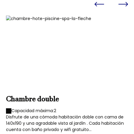
Chambre double
G
d
Capacidad máxima:2
Disfrute de una cómoda habitación doble con cama de
Co
140x190 y una agradable vista al jardín . Cada habitación
un
cuenta con baño privado y wifi gratuito...
en