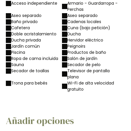
Acceso independiente
Armario - Guardarropa -
Perchas
Aseo separado
Aseo separado
Baño privado
Cadenas locales
Cafetera
Cuna (bajo petición)
Doble acristalamiento
Ducha
Ducha privada
Hervidor eléctrico
Jardín común
Peignoirs
Piscina
Productos de baño
Ropa de cama incluida
Salón de jardín
Sauna
Secador de pelo
Secador de toallas
Televisor de pantalla
plana
Trona para bebés
Wi-Fi de alta velocidad
gratuito
Añadir opciones