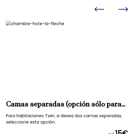
Camas separadas (opción sólo para
Accès V
habitaciones Twin)
S
Para habitaciones Twin, si desea dos camas separadas,
seleccione esta opción.
15€